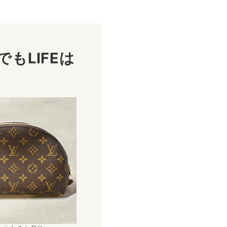
もLIFEは
！