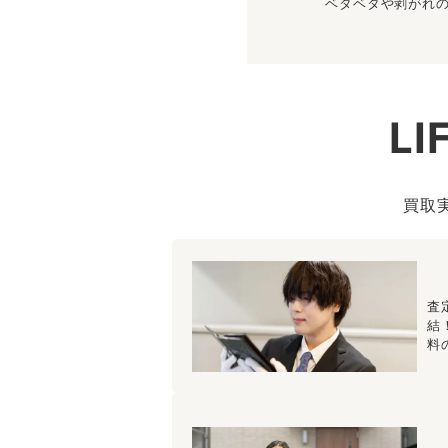
ベタベタや剥がれ
L
買取
査
結
料