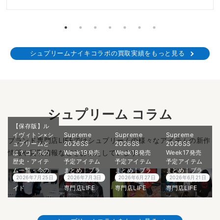
シュプリームナイキコラボの買取実績をもっと見る
シュプリーム コラム
【保存版】ル
イヴィトン×シ
Supreme
Supreme
Supreme
ブランド専門店LIFEではシュプリームの様々なアイテムの新作
ュプリームと
2026SS
2026SS
2026SS
情報や買取情報などをお伝えしています。
は？コラボの
Week19発売
Week18発売
Week17発売
歴史・アイテ
予定アイテム
予定アイテム
予定アイテム
ム一覧・今の
まとめ｜ブラ
まとめ｜ブラ
まとめ｜ブラ
2026年7月25日
2026年7月3日
2026年6月27日
2026年6月21日
価値を徹底ガ
ンド古着買取
ンド古着買取
ンド古着買取
イド
専門店LIFE
専門店LIFE
専門店LIFE