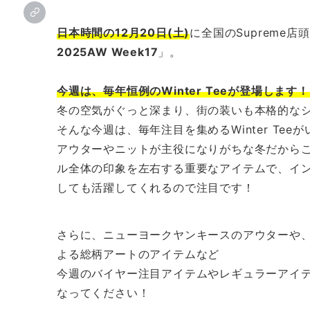
日本時間の12月20日(土)
に全国のSupreme
2025AW Week17
」。
今週は、毎年恒例の
Winter Tee
が登場します！
冬の空気がぐっと深まり、街の装いも本格的な
そんな今週は、毎年注目を集めるWinter Tee
アウターやニットが主役になりがちな冬だから
ル全体の印象を左右する重要なアイテムで、イ
しても活躍してくれるので注目です！
さらに、ニューヨークヤンキースのアウターや
よる総柄アートのアイテムなど
今週のバイヤー注目アイテムやレギュラーアイ
なってください！