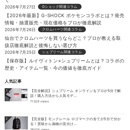
2026年7月27日
Gショック関連コラム
【2026年最新】G-SHOCK ポケモンコラボとは？発売
情報・抽選販売・現在価格をプロが徹底解説
2026年7月26日
クロムハーツ関連コラム
仙台でクロムハーツを買うならどこ？プロが教える取
扱店徹底解説と後悔しない選び方
2026年7月25日
シュプリーム関連コラム
【保存版】ルイヴィトン×シュプリームとは？コラボの
歴史・アイテム一覧・今の価値を徹底ガイド
人気記事
【完全解説】シュプリーム オンラインをプロが5分で解
1
説！購入方法から人気モデ...
71329 views
【完全版】モンクレール ロゴマークの全てが5分で分か
2
る！意味から偽物の見分け...
38474 views