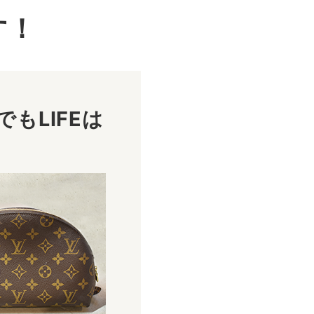
す！
もLIFEは
！