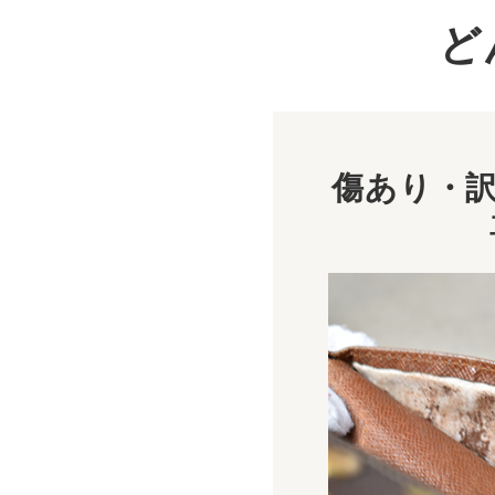
ど
傷あり・訳