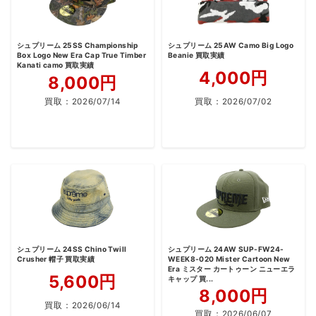
シュプリーム 25SS Championship
シュプリーム 25AW Camo Big Logo
Box Logo New Era Cap True Timber
Beanie 買取実績
Kanati camo 買取実績
4,000円
8,000円
買取：
2026/07/14
買取：
2026/07/02
シュプリーム 24SS Chino Twill
シュプリーム 24AW SUP-FW24-
Crusher 帽子 買取実績
WEEK8-020 Mister Cartoon New
Era ミスター カートゥーン ニューエラ
5,600円
キャップ 買...
8,000円
買取：
2026/06/14
買取：
2026/06/07