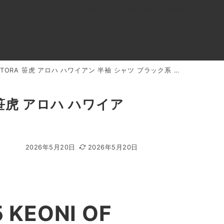
0120-818-999
11:00～19:00(年中無休)
店舗アクセス
 TORA 笹虎 アロハ ハワイアン 半袖 シャツ ブラック系 買取実績
ル
よくあるご質問
BLOG
買取キャンペーン
A 笹虎 アロハ ハワイア
2026年5月20日
2026年5月20日
EONI OF