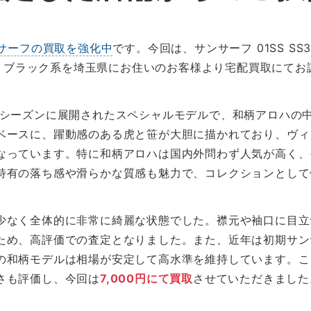
サーフの買取を強化中
です。今回は、サンサーフ 01SS SS302
ャツ ブラック系を埼玉県にお住いのお客様より宅配買取にて
01年春夏シーズンに展開されたスペシャルモデルで、和柄アロハ
ベースに、躍動感のある虎と笹が大胆に描かれており、ヴィ
なっています。特に和柄アロハは国内外問わず人気が高く、
特有の落ち感や滑らかな質感も魅力で、コレクションとして
少なく全体的に非常に綺麗な状態でした。襟元や袖口に目立
ため、高評価での査定となりました。また、近年は初期サン
の和柄モデルは相場が安定して高水準を維持しています。こ
さも評価し、今回は
7,000円にて買取
させていただきました