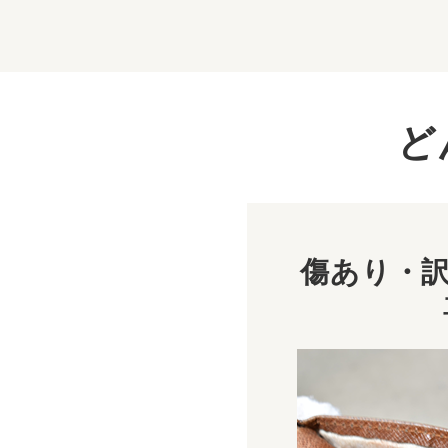
ど
傷あり・訳