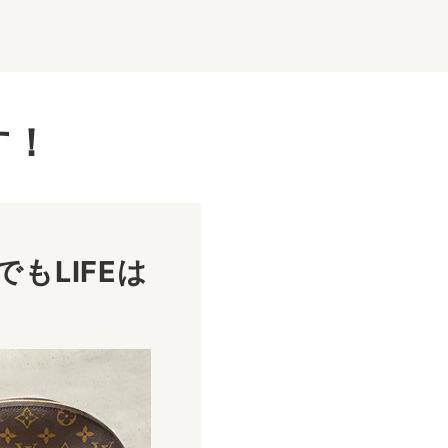
す！
もLIFEは
！