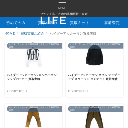
MENU
ブランド品・古着の高価買取・査定
初めての方
買取の流れ
買取キット
事前査定
HOME
買取実績ご紹介
ハイダーアッカーマン買取実績
検索
お問合せ
ハイダーアッカーマン買取実績｜ブランド古着専門店
ハイダーアッカーマン買取実績｜ブランド古着専門店
LIFE
LIFE
ハイダーアッカーマン×ロンハーマン
ハイダーアッカーマン ダブル ジップア
ジップパーカー 買取実績
ップ スウェット ジャケット 買取実績
2021年11月15日
2021年11月15日
ハイダーアッカーマン買取実績｜ブランド古着専門店
ハイダーアッカーマン買取実績｜ブランド古着専門店
LIFE
LIFE