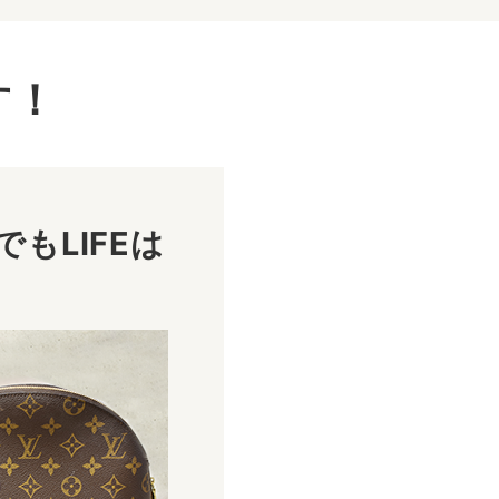
す！
もLIFEは
！