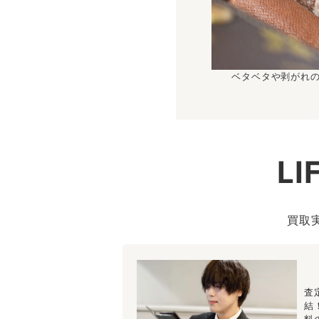
ベタベタや剥がれ
L
買取
査
結