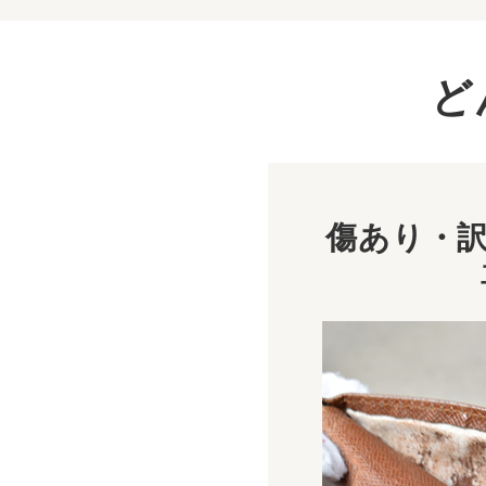
ど
傷あり・訳