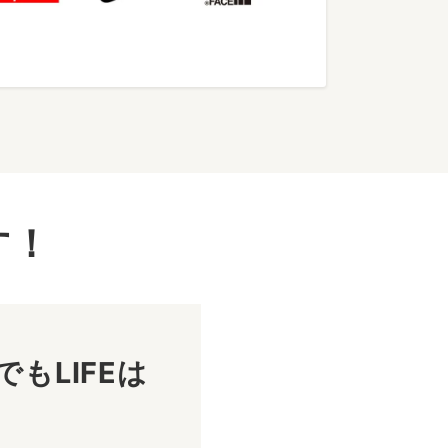
す！
もLIFEは
！