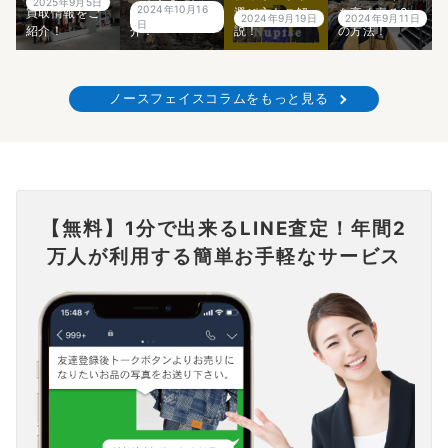
2025年9月5日
2024年10月16
買取情報をご
気なのかご紹
選び方もご解
を高く売る2つ
2024年9月19日
2024年9月11日
日
紹介！
介！
説！
の方法！
ノースフェイスコラムをもっと見る
【無料】1分で出来るLINE査定！年間2
万人が利用する簡単お手軽なサービス