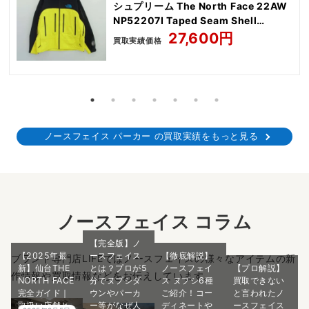
シュプリーム The North Face 22AW
NP52207I Taped Seam Shell
Jacket Yellow
27,600円
買取実績価格
ノースフェイス パーカー の買取実績をもっと見る
ノースフェイス コラム
【完全版】ノ
【2025年最
ースフェイス
【徹底解説】
ブランド専門店LIFEではノースフェイスの様々なアイテムの新
新】仙台THE
とは？プロが5
ノースフェイ
【プロ解説】
作情報や買取情報などをお伝えしています。
NORTH FACE
分でヌプシダ
ス ヌプシ6種
買取できない
完全ガイド｜
ウンやパーカ
ご紹介！コー
と言われたノ
取扱い店舗と
ー等がなぜ人
ディネートや
ースフェイス