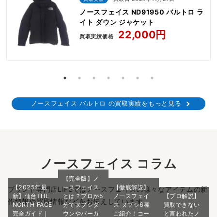
ノースフェイス ND91950 バルトロ ラ
イト ダウン ジャケット
22,000円
買取実績価格
ノースフェイス バルトロ の買取実績をもっと見る
ノースフェイス コラム
【完全版】ノ
【2025年最
ースフェイス
【徹底解説】
ブランド専門店LIFEではノースフェイスの様々なアイテムの新
新】仙台THE
とは？プロが5
ノースフェイ
【プロ解説】
作情報や買取情報などをお伝えしています。
NORTH FACE
分でヌプシダ
ス ヌプシ6種
買取できない
完全ガイド｜
ウンやパーカ
ご紹介！コー
と言われたノ