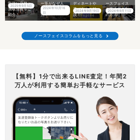
取扱い店舗と
ー等がなぜ人
ディネートや
ースフェイス
2025年9月5日
2024年10月16
買取情報をご
気なのかご紹
選び方もご解
を高く売る2つ
2024年9月19日
2024年9月11日
日
紹介！
介！
説！
の方法！
ノースフェイスコラムをもっと見る
【無料】1分で出来るLINE査定！年間2
万人が利用する簡単お手軽なサービス