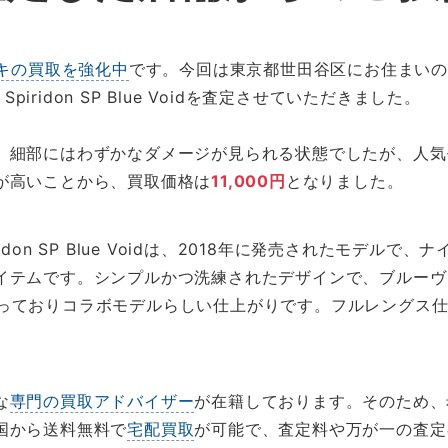
キの買取を強化中
です。今回は東京都世田谷区にお住まいのお客様
m Spiridon SP Blue Voidを査定させていただきました。
、細部にはわずかなダメージが見られる状態でしたが、人気
が高いことから、買取価格は
11,000円
となりました。
iridon SP Blue Voidは、2018年に発売されたモデ
イテムです。シンプルかつ洗練されたデザインで、ブルーヴ
ゴも入っておりコラボモデルらしい仕上がりです。フルレングス仕様
な
専門の買取アドバイザー
が在籍しております。そのため、
国から送料無料で
宅配買取
が可能で、査定料や万が一の査定