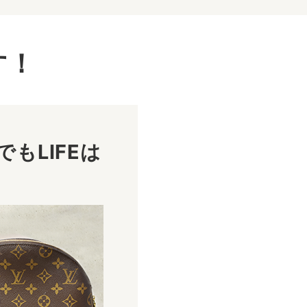
す！
もLIFEは
！