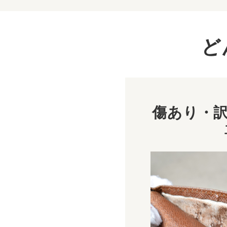
ど
傷あり・訳