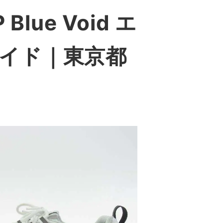
 Blue Void エ
ォイド
｜東京都