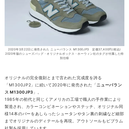
2020年3月22日に発売された ニューバランス M1300JP3 定価37,400円(税込)
2020年版のシューズバッグ・オリジナルボックス・ホーウィン社のタグが付属した特
別仕様
オリジナルの完全復刻とまで言われた完成度を誇る
「M1300JP2」に続いて2020年に発売された「
ニューバラン
ス M1300JP3
」。
1985年の初代と同じくアメリカの工場で職人の手作業により
製造され、カラーコンビネーションやステッチ、オリジナル同
様14本のバーをあしらったシュータンやタン裏の刺繍など細部
までオリジナルのディテールを再現。アウトソールもビブラム
社製を採用しています。