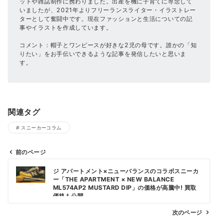
ットや雑誌制作に携わりました。出産を機に子育てに専念して
いましたが、2021年よりフリーランスライター・イラストレー
ターとして奮闘中です。現在ファッションと生活についての記
事やイラストを作成しています。
コメント：帽子とワンピースが好きな2児の母です。誰かの「知
りたい」をお手伝いできるような記事を発信したいと思いま
す。
関連タグ
スニーカーコラム
前のページ
投
ジ アパートメント×ニューバランスのコラボスニーカ
稿
ー「THE APARTMENT × NEW BALANCE
ML574AP2 MUSTARD DIP」の価格が高騰中! 買取
ナ
価格も公開
ビ
次のページ