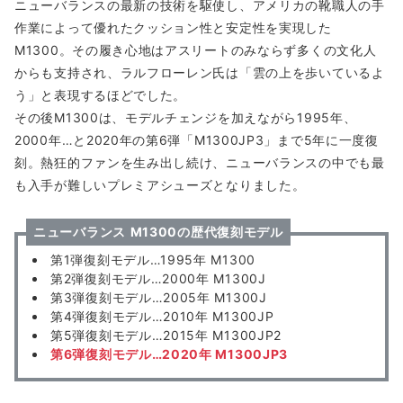
ニューバランスの最新の技術を駆使し、アメリカの靴職人の手
作業によって優れたクッション性と安定性を実現した
M1300。その履き心地はアスリートのみならず多くの文化人
からも支持され、ラルフローレン氏は「雲の上を歩いているよ
う」と表現するほどでした。
その後M1300は、モデルチェンジを加えながら1995年、
2000年…と2020年の第6弾「M1300JP3」まで5年に一度復
刻。熱狂的ファンを生み出し続け、ニューバランスの中でも最
も入手が難しいプレミアシューズとなりました。
ニューバランス
M1300の歴代復刻モデル
第1弾復刻モデル…1995年 M1300
第2弾復刻モデル…2000年 M1300
J
第3弾復刻モデル…2005年 M1300
J
第4弾復刻モデル…2010年 M1300
JP
第5弾復刻モデル…2015年 M1300
JP2
第6弾復刻モデル…2020年 M1300
JP3