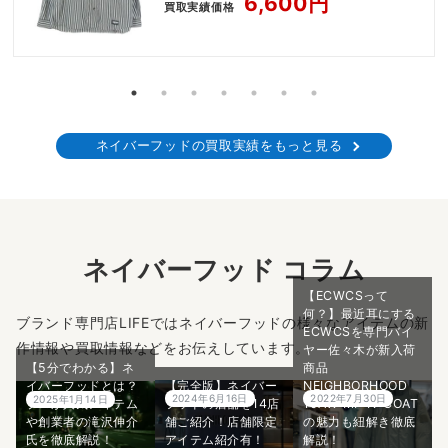
6,600円
買取実績価格
ネイバーフッドの買取実績をもっと見る
ネイバーフッド コラム
【ECWCSって
何？】最近耳にする
ブランド専門店LIFEではネイバーフッドの様々なアイテムの新
ECWCSを専門バイ
作情報や買取情報などをお伝えしています。
ヤー佐々木が新入荷
【5分でわかる】ネ
商品
イバーフッドとは？
【完全版】ネイバー
NEIGHBORHOOD
2024年6月16日
2022年7月30日
2025年1月14日
プロが人気アイテム
フッドの店舗を14店
19AW MP N-COAT
や創業者の滝沢伸介
舗ご紹介！店舗限定
の魅力も紐解き徹底
氏を徹底解説！
アイテム紹介有！
解説！