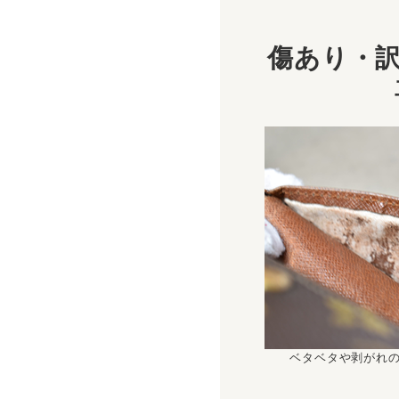
傷あり・訳
ベタベタや剥がれ