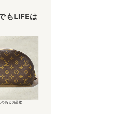
もLIFEは
！
れのあるお品物