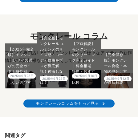
モンクレール コラム
【完全版】モ
ンクレール エ
【プロ解説】
【2025年完全
ルミンヌのサ
モンクレール
ブランド専門店LIFEではモンクレールの様々なアイテムの新作
版】モンクレ
イズ感・コー
のクリーニン
【完全保存
情報や買取情報などをお伝えしています。
ール サイズ選
デ・価格をプ
グ完全ガイド
版】モンクレ
びの完全ガイ
ロが徹底解
｜料金相場・
ール偽物・本
ド｜身長別・
説！後悔しな
頻度・おすす
物の見分け方
2025年9月23日
2025年9月16日
体型別の失敗
い選び方と
めの店を徹底
｜買取のプロ
2025年9月22日
2025年9月12日
しない選び方
は？
比較
が徹底解説
モンクレールコラムをもっと見る
関連タグ