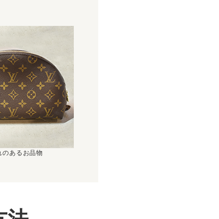
！
れのあるお品物
方法