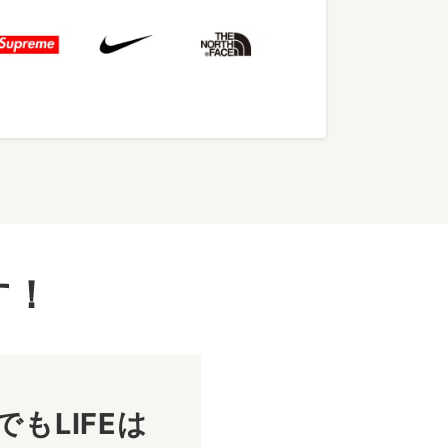
す！
もLIFEは