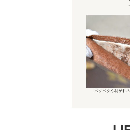
ベタベタや剥がれ
L