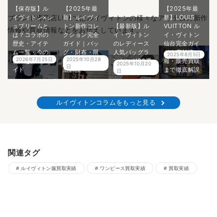
【保存版】ル
【2025年最
【2025年最
イヴィトン×シ
新】ルイヴィ
新】LOUIS
ブランド専門店LIFEではルイヴィトンの様々なアイテムの新作
ュプリームと
トン新作コレ
【最新版】ル
VUITTON ル
情報や買取情報などをお伝えしています。
は？コラボの
クション完全
イ・ヴィトン
イ・ヴィトン
歴史・アイテ
ガイド｜バッ
のレディース
仙台完全ガイ
ム一覧・今の
グ・財布・限
人気バッグラ
ド｜店舗情
2025年8月5日
2026年7月25日
2025年10月28
価値を徹底ガ
定アイテム徹
ンキング20選
報・販売買取
2025年10月20
日
イド
底解説
｜プロ解説
まで徹底解説
日
ルイヴィトンコラムをもっと見る
関連タグ
ルイヴィトン服買取実績
ワンピース買取実績
買取実績