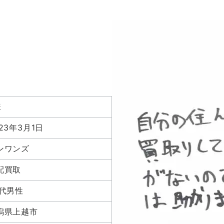
様
23年3月1日
ンワンズ
配買取
0代男性
潟県上越市