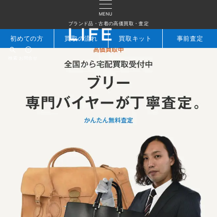
MENU
ブランド品・古着の高価買取・査定
初めての方
買取の流れ
買取キット
事前査定
検索
お問合せ