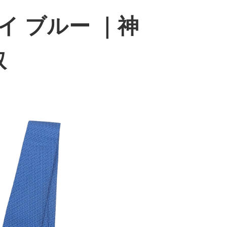
イ ブルー ｜神
取