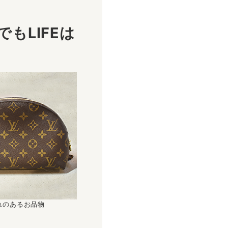
もLIFEは
！
れのあるお品物