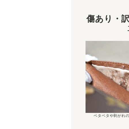
傷あり・訳
ベタベタや剥がれ