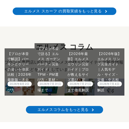
エルメス スカーフ の買取実績をもっと見る
エルメス コラム
【プロが本音
【プロが本音
で語る】エル
【2026年最
【2026年版】
で解説】バー
メス ガーデン
新】エルメス
エルメス リン
ブランド専門店LIFEではエルメスの様々なアイテムの新作情報
キンとケリー
パーティ完全
エヴリン完全
グ完全ガイド
や買取情報などをお伝えしています。
の違いを徹底
ガイド｜
ガイド｜プロ
｜人気モデ
比較｜2026年
TPM・PM選
が教えるサイ
ル・サイズ・
最新版・本命
び方・素材・
ズ選び・定
定価・中古相
2026年8月2日
2026年7月31日
2026年7月21日
2026年7月4日
エルメスの選
2026年最新相
価・入手方法
場までプロが
び方
場まで
まで徹底解説
解説
エルメスコラムをもっと見る