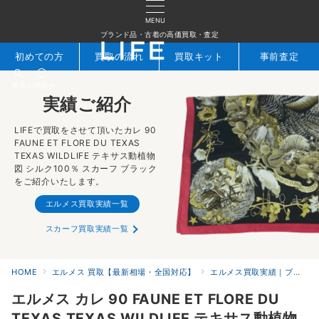
MENU
ブランド品・古着の高価買取・査定
初めての方
買取の流れ
買取キット
事前査定
検索
お問合せ
実績ご紹介
LIFEで買取をさせて頂いたカレ 90
FAUNE ET FLORE DU TEXAS
TEXAS WILDLIFE テキサス動植物
図 シルク100％ スカーフ ブラック
をご紹介いたします。
エルメス買取実績一覧
スカーフ買取実績一覧
HOME
エルメス 買取【最新相場・全国対応】
エルメス買取実績｜ブランド専門店LIFE
エルメス カレ 90 FAUNE ET FLORE DU
TEXAS TEXAS WILDLIFE テキサス動植物