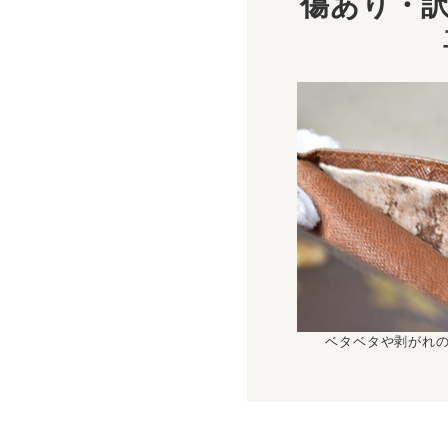
傷あり・訳
ベタベタや剥がれ