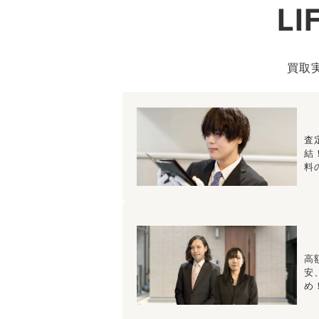
L
買取
査
結
料
高
安
め