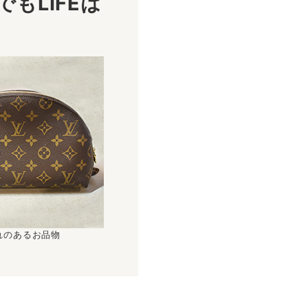
もLIFEは
！
れのあるお品物