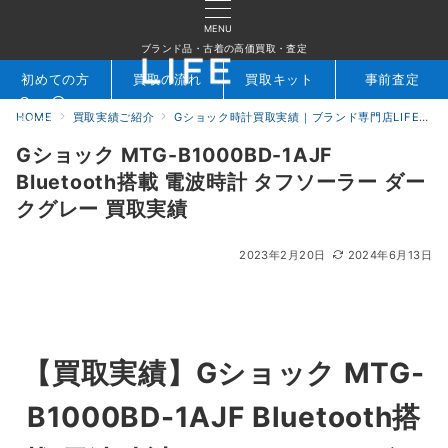
MENU
ブランド品・古着の高価買取・査定
初めての方
買取の流れ
買取キット
事前査定
HOME
買取実績ご紹介
Gショック時計買取実績｜ブランド専門店LIFE
G
検索
お問合せ
Gショック MTG-B1000BD-1AJF
Bluetooth搭載 電波時計 タフソーラー ダー
クグレー 買取実績
2023年2月20日
2024年6月13日
【買取実績】Gショック MTG-
B1000BD-1AJF Bluetooth搭