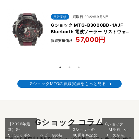
買取実績
買取日 2022年9月6日
Gショック MTG-B3000BD-1AJF
Bluetooth 電波ソーラー リストウォッ
チ ブラック
57,000円
買取実績価格
GショックMTGの買取実績をもっと見る
Gショック コラム
【2026年最
Gショック
新】G-
Gショックの
「MR-G」シ
SHOCK ポケ
ベビーGの新
40周年を記念
リーズから、
ブランド専門店LIFEではGショックの様々なアイテムの新作情