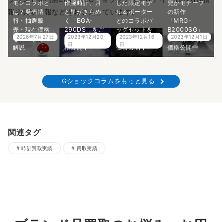
モンコラボと
作腕時計、月
した限定モデ
兜がモチーフ
報や買取情報などをお伝えしています。
は？発売情
と星がきらめ
ル＆ポーター
の新作
報・抽選販
く「BGA-
とのコラボバ
「MRG-
売・現在価格
290DS」をご
ッグセットを
B2000SG」
2026年7月27日
2023年12月20
2023年12月16
2023年12月1日
をプロが徹底
紹介！買取価
ご紹介！買取
が登場！買取
日
日
解説
格公開中
価格公開中
価格公開中
Gショックコラムをもっと見る
関連タグ
時計買取実績
買取実績