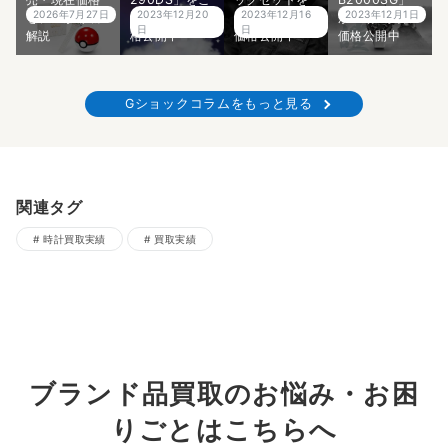
2026年7月27日
2023年12月20
2023年12月16
2023年12月1日
をプロが徹底
紹介！買取価
ご紹介！買取
が登場！買取
日
日
解説
格公開中
価格公開中
価格公開中
Gショックコラムをもっと見る
関連タグ
時計買取実績
買取実績
ブランド品買取のお悩み・お困
りごとはこちらへ