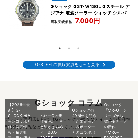
Gショック GST-W130L Gスチール デ
ジアナ 電波ソーラー ウォッチ シルバ
ー
7,000円
買取実績価格
G-STEELの買取実績をもっと見る
Gショック コラム
【2026年最
Gショック
新】G-
Gショックの
「MR-G」シ
SHOCK ポケ
ベビーGの新
40周年を記念
リーズから、
ブランド専門店LIFEではGショックの様々なアイテムの新作情
モンコラボと
作腕時計、月
した限定モデ
兜がモチーフ
報や買取情報などをお伝えしています。
は？発売情
と星がきらめ
ル＆ポーター
の新作
報・抽選販
く「BGA-
とのコラボバ
「MRG-
売・現在価格
290DS」をご
ッグセットを
B2000SG」