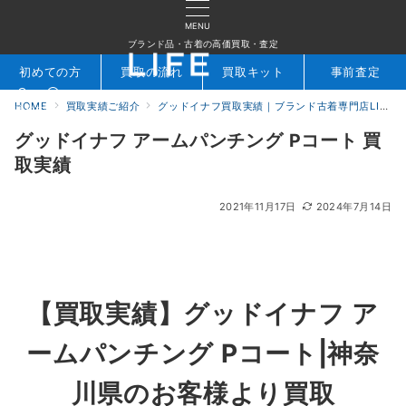
MENU
ブランド品・古着の高価買取・査定
初めての方
買取の流れ
買取キット
事前査定
HOME
買取実績ご紹介
グッドイナフ買取実績｜ブランド古着専門店LIFE
検索
お問合せ
グッドイナフ アームパンチング Pコート 買
取実績
2021年11月17日
2024年7月14日
【買取実績】グッドイナフ ア
ームパンチング Pコート|神奈
川県のお客様より買取