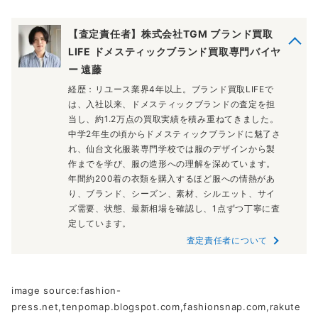
【査定責任者】株式会社TGM ブランド買取
LIFE ドメスティックブランド買取専門バイヤ
ー 遠藤
経歴：リユース業界4年以上。ブランド買取LIFEで
は、入社以来、ドメスティックブランドの査定を担
当し、約1.2万点の買取実績を積み重ねてきました。
中学2年生の頃からドメスティックブランドに魅了さ
れ、仙台文化服装専門学校では服のデザインから製
作までを学び、服の造形への理解を深めています。
年間約200着の衣類を購入するほど服への情熱があ
り、ブランド、シーズン、素材、シルエット、サイ
ズ需要、状態、最新相場を確認し、1点ずつ丁寧に査
定しています。
査定責任者について
image source:fashion-
press.net,tenpomap.blogspot.com,fashionsnap.com,rakute