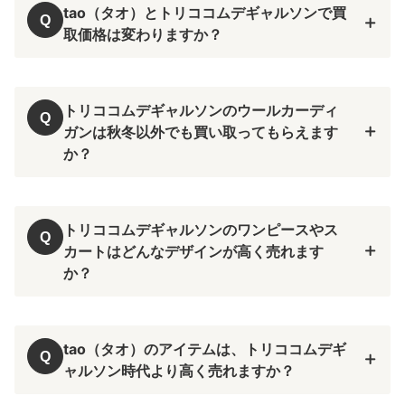
tao（タオ）とトリココムデギャルソンで買
Q
取価格は変わりますか？
tao（タオ）とトリココムデギャルソンでは、
買取価格に違いが出ることがございます。
トリココムデギャルソンのウールカーディ
Q
ガンは秋冬以外でも買い取ってもらえます
か？
トリココムデギャルソンの秋冬向けウールカー
ディガンも、当店では年中お買取りさせていただきま
す。
トリココムデギャルソンのワンピースやス
Q
カートはどんなデザインが高く売れます
か？
可愛らしい刺繍デザインやドット柄、そして黒で統一
されたシックながらも異素材切り替えのモードなデザ
tao（タオ）のアイテムは、トリココムデギ
Q
イン
パッチワ
ャルソン時代より高く売れますか？
ーク、フリル使い、ドット柄、チェック柄、デニム素