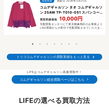
買取実績
買取日 2026年3月21日
コムデギャルソン タオ コムデギャルソ
ン 25AW TP-T010-051 スパンコー
ルレースデザインクルーネック 長袖 カ
10,000円
買取実績価格
ットソー Tシャツ
宅配買取センターにて東京都練馬区のお客様より
LINE買取からの受付で宅配買取させていただきま
した。
トリココムデギャルソンの買取実績をもっと見る
LIFEはコムデギャルソン高価買取中！
コムデギャルソン総合買取ページはこちら
LIFEの選べる買取方法