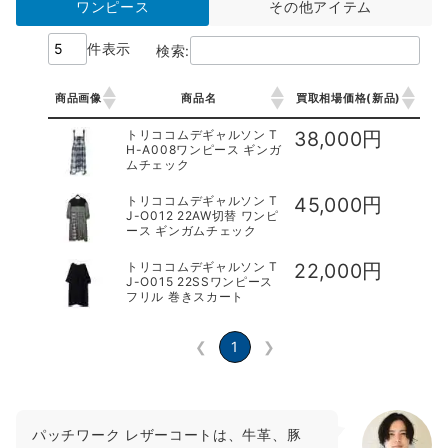
ワンピース
その他アイテム
件表示
検索:
商品画像
商品名
買取相場価格(新品)
商品画像
商品名
買取相場価格(新品)
トリココムデギャルソン T
38,000円
H-A008ワンピース ギンガ
ムチェック
トリココムデギャルソン T
45,000円
J-O012 22AW切替 ワンピ
ース ギンガムチェック
トリココムデギャルソン T
22,000円
J-O015 22SSワンピース
フリル 巻きスカート
❮
1
❯
パッチワーク レザーコートは、牛革、豚