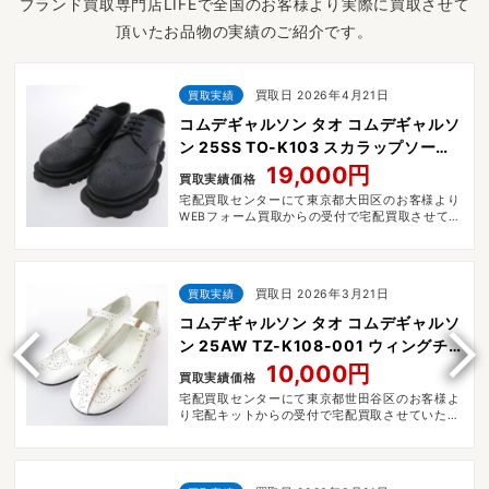
ブランド買取専門店LIFEで全国のお客様より実際に買取させて
頂いたお品物の実績のご紹介です。
買取実績
買取日 2026年4月21日
コムデギャルソン タオ コムデギャルソ
ン 25SS TO-K103 スカラップソール
ステアスムース ウィングチップ シュー
19,000円
買取実績価格
ズ
宅配買取センターにて東京都大田区のお客様より
WEBフォーム買取からの受付で宅配買取させてい
ただきました。
買取実績
買取日 2026年3月21日
コムデギャルソン タオ コムデギャルソ
ン 25AW TZ-K108-001 ウィングチ
ップ ストラップ フラットシューズ レ
10,000円
買取実績価格
ザー パンプス
宅配買取センターにて東京都世田谷区のお客様よ
り宅配キットからの受付で宅配買取させていただ
きました。