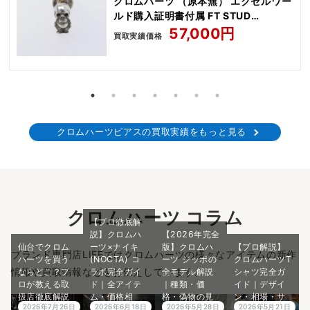
クロムハーツ （原本無） エクセルワー
ルド購入証明書付属 FT STUD
DELFINO TINY
57,000円
買取実績価格
クロムハーツピアスの買取実績をもっと見る
クロムハーツ コラム
【プロ徹底解
説】クロムハ
【2026年完全
仙台でクロム
ーツ×ナイキ
版】クロムハ
【プロ解説】
ブランド専門店LIFEではクロムハーツの様々なアイテムの新作
ハーツを買う
(NOCTA) コ
ーツ ジッポの
クロムハーツT
情報や買取情報などをお伝えしています。
ならどこ？プ
ラボ完全ガイ
全モデル解説
シャツ完全ガ
ロが教える取
ド｜全アイテ
｜種類・価
イド｜デザイ
扱店徹底解説
ム・価格相
格・偽物の見
ン・相場・サ
2026年7月26日
2026年6月18日
2026年5月28日
2026年5月21日
と後悔しない
場・入手方法
分け方まで徹
イズ感・偽物