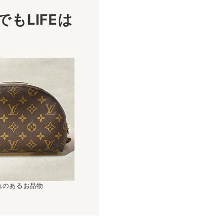
もLIFEは
！
れのあるお品物