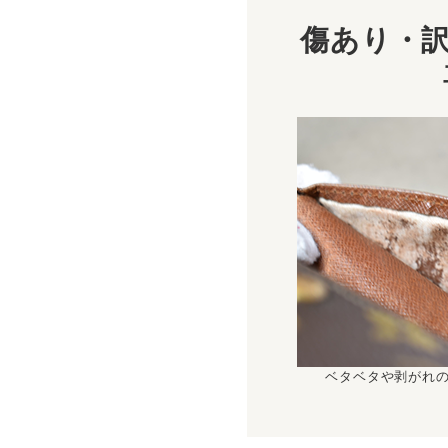
傷あり・訳
ベタベタや剥がれ