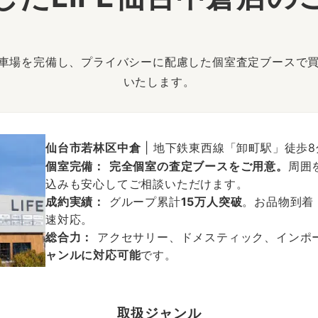
駐車場を完備し、プライバシーに配慮した個室査定ブースで
いたします。
仙台市若林区中倉
| 地下鉄東西線「卸町駅」徒歩8
個室完備：
完全個室の査定ブースをご用意。
周囲
込みも安心してご相談いただけます。
成約実績：
グループ累計
15万人突破
。お品物到着
速対応。
総合力：
アクセサリー、ドメスティック、インポ
ャンルに対応可能
です。
取扱ジャンル