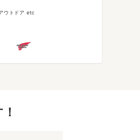
トドア etc
す！