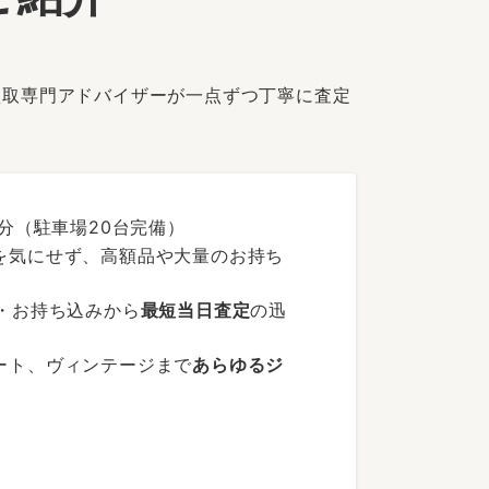
買取専門アドバイザーが一点ずつ丁寧に査定
分（駐車場20台完備）
を気にせず、高額品や大量のお持ち
・お持ち込みから
最短当日査定
の迅
ート、ヴィンテージまで
あらゆるジ