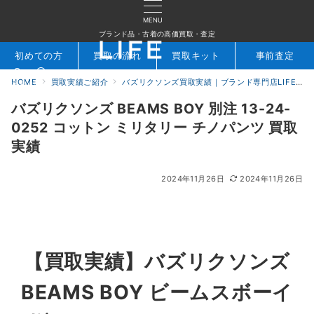
MENU
ブランド品・古着の高価買取・査定
初めての方
買取の流れ
買取キット
事前査定
HOME
買取実績ご紹介
バズリクソンズ買取実績｜ブランド専門店LIFE
検索
お問合せ
バズリクソンズ BEAMS BOY 別注 13-24-
0252 コットン ミリタリー チノパンツ 買取
実績
2024年11月26日
2024年11月26日
【買取実績】
バズリクソンズ
BEAMS BOY ビームスボーイ