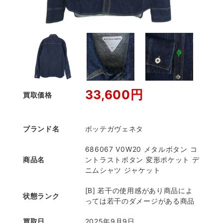
33,600円
買取価格
ブランド名
ボッテガヴェネタ
686067 V0W20 メタルボタン コ
商品名
ントラストボタン 変形ポケット デ
ニムシャツ ジャケット
[B] 若干の使用感があり商品によ
状態ランク
っては若干のダメージがある商品
買取日
2025年9月9日