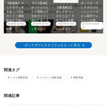
【最新版】ボ
【プロ監修】
ボッテガ・ヴ
ブランド専門店LIFEではボッテガヴェネタの様々なアイテムの
ッテガヴェネ
ボッテガヴェ
【徹底解説】
ェネタのカセ
新作情報や買取情報などをお伝えしています。
タ値上げ完全
ネタ買取おす
ボッテガヴェ
ットシリーズ
ガイド｜価格
すめガイド｜
ネタとは？ 5
から新作ウォ
改定の理由と
迷わず選べる
分で分かる歴
レットが登
2026年1月6日
2026年1月1日
2025年3月4日
2023年11月26
買取相場への
判断基準と高
史から最新ト
場！買取価格
日
影響
く売るコツ
レンドまで
も公開中
ボッテガヴェネタコラムをもっと見る
関連タグ
シャツ買取実績
ジャケット買取実績
買取実績
関連記事