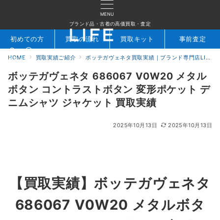
MENU
ブランド品・古着の高価買取・査定
初めての方
買取の流れ
買取キット
事前査定
HOME
買取実績ご紹介
ボッテガヴェネタ買取実績｜ブランド専門店LIFE
検索
お問合せ
ボッテガヴェネタ 686067 V0W20 メタル
ボタン コントラストボタン 変形ポケット デ
ニムシャツ ジャケット 買取実績
2025年10月13日
2025年10月13日
【買取実績】
ボッテガヴェネタ
686067 V0W20 メタルボタ