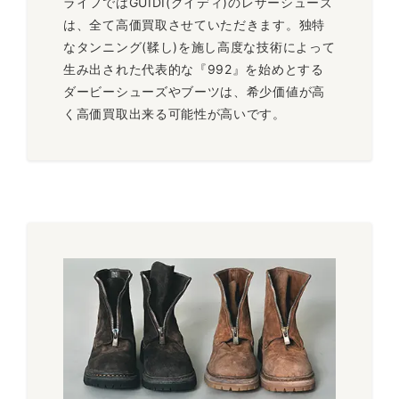
ライフではGUIDI(グイディ)のレザーシューズ
ースブーツ。中古ブーツの市場でも人気の高いコードバン素材
は、全て高価買取させていただきます。独特
ですので高価買取が期待できます。
なタンニング(鞣し)を施し高度な技術によって
～60,000円買取
生み出された代表的な『992』を始めとする
ダービーシューズやブーツは、希少価値が高
く高価買取出来る可能性が高いです。
グイディ
LOWLACE SHOES
CORDVAN
グイディのダービーシューズの定番『コードバン ローレース
シューズ』。クラシカルでシンプルなフォルムは長年愛されて
います。
～60,000円買取