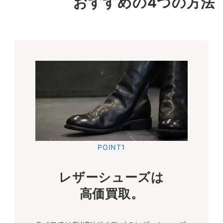
おすすめの4つの方法
グイディ
ホースレザー レースアップ
トレッキング ブーツ
グイディを象徴する極上のホースレザーを使用した定番トレッ
キングブーツ。履き心地のよさを追求し高い機能性を持ちなが
ら、グイディならではの重厚で高級感漂うデザインは買取相場
も安定しております。
～35,000円買取
POINT1
レザーシューズは
グイディ
NEW MIDLACE
高価買取
。
BOOTS 17
希少性の高いコードバンに独自の加工を加え1枚革で仕上げら
れたフォルムが特徴的なアンクルカットのコードバン ミッドレ