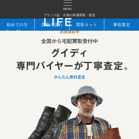
MENU
ブランド品・古着の高価買取・査定
初めての方
買取の流れ
買取キット
事前査定
検索
お問合せ