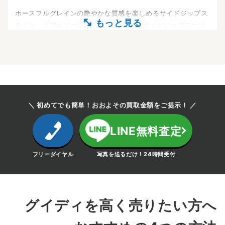
ホースフルグレインの艶やかな質感を楽しめるサイドジップス
タイル、ダブルソール仕様のZモデルの『サイドジップブーツ
フルグレイン』です。フェイス、ライニングともにワンピース
パターンで製作された独時なシルエットが高い評価を得ており
ます。
～40,000円買取
＼ 初めてでも簡単！おおよその買取金額をご提示！ ／
グイディ
788Z バックジップブーツ ダブルソール
LINE無料査定
ベビーバッファローリバース
ベビーバッファローリバース創設期からリリースされている名
フリーダイヤル
写真を送るだけ！24時間受付
品788Zのベビーバッファローリバースモデルです。ベビーバ
ッファローの裏革を使用したハイグレードな一足は中古品でも
探されている方が多いお品物です。
グイディを高く売りたい方へ
～80,000円買取