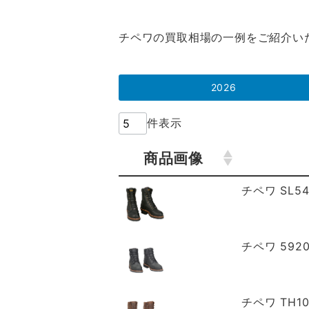
チペワの買取相場の一例をご紹介い
2026
件表示
商品画像
商品画像
チペワ SL541
チペワ 5920
チペワ TH102