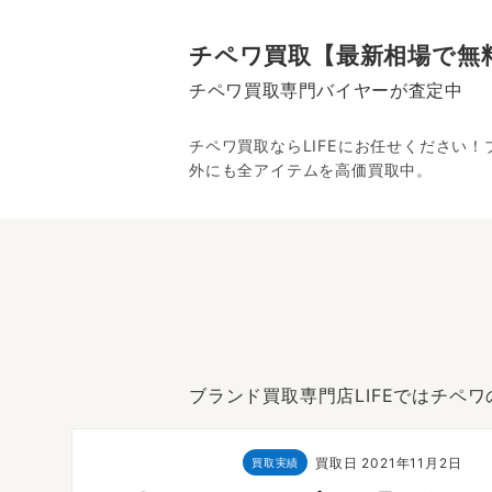
チペワ買取【最新相場で無
チペワ買取専門バイヤーが査定中
チペワ買取ならLIFEにお任せください
外にも全アイテムを高価買取中。
ブランド買取専門店LIFEではチペ
7日
買取日
2021年11月2日
買取実績