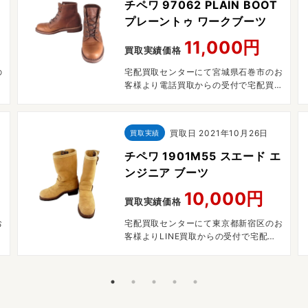
ジ
チペワ 97062 PLAIN BOOT
プレーントゥ ワークブーツ
11,000円
買取実績価格
の
宅配買取センターにて宮城県石巻市のお
客様より電話買取からの受付で宅配買取
させていただきました。
買取日
2021年10月26日
買取実績
チペワ 1901M55 スエード エ
ンジニア ブーツ
10,000円
買取実績価格
お
宅配買取センターにて東京都新宿区のお
客様よりLINE買取からの受付で宅配買
取させていただきました。