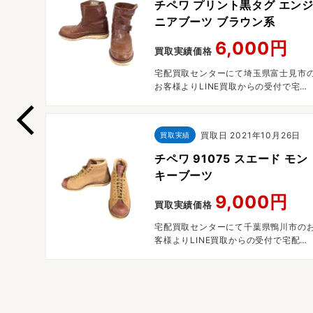
ティリ
チペワ プリント黒タグ エン
ニアブーツ ブラウン系
6,000円
買取実績価格
央区のお
宅配買取センターにて埼玉県富士見市
で宅配買
お客様よりLINE買取からの受付で宅配
買取させていただきました。
買取日
2021年10月26日
買取実績
チペワ 91075 スエード モン
キーブーツ
9,000円
買取実績価格
宅配買取センターにて千葉県鴨川市の
客様よりLINE買取からの受付で宅配買
取させていただきました。