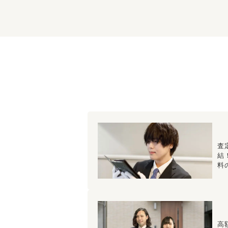
査
結
料
高