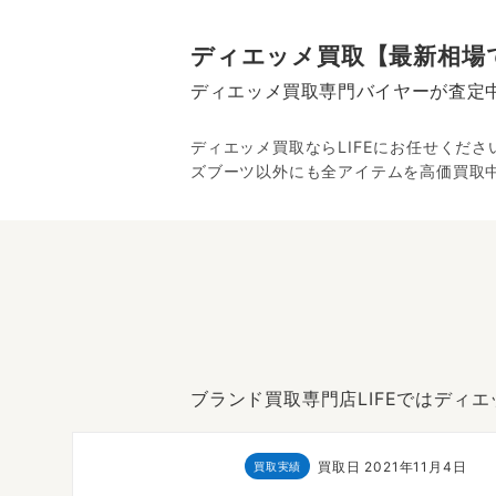
ディエッメ買取【最新相場
ディエッメ買取専門バイヤーが査定
ディエッメ買取ならLIFEにお任せくだ
ズブーツ以外にも全アイテムを高価買取
ブランド買取専門店LIFEではディ
9日
買取日
2021年11月4日
買取実績