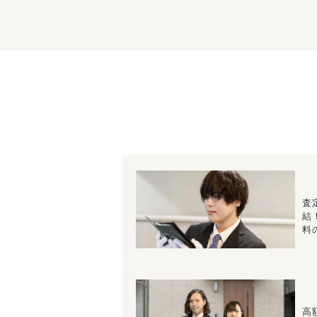
査
結
料
高