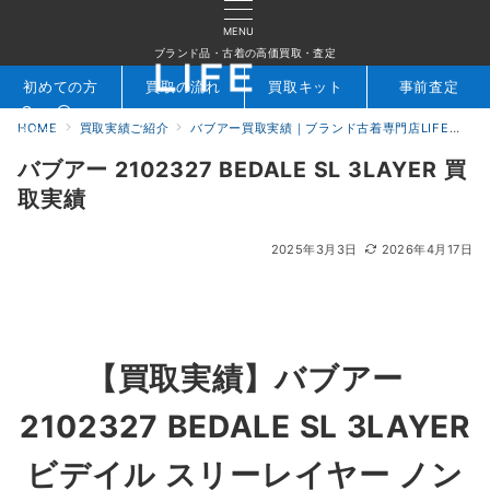
MENU
ブランド品・古着の高価買取・査定
初めての方
買取の流れ
買取キット
事前査定
HOME
買取実績ご紹介
バブアー買取実績｜ブランド古着専門店LIFE
バブ
検索
お問合せ
バブアー 2102327 BEDALE SL 3LAYER 買
取実績
2025年3月3日
2026年4月17日
【買取実績】
バブアー
2102327 BEDALE SL 3LAYER
ビデイル スリーレイヤー ノン