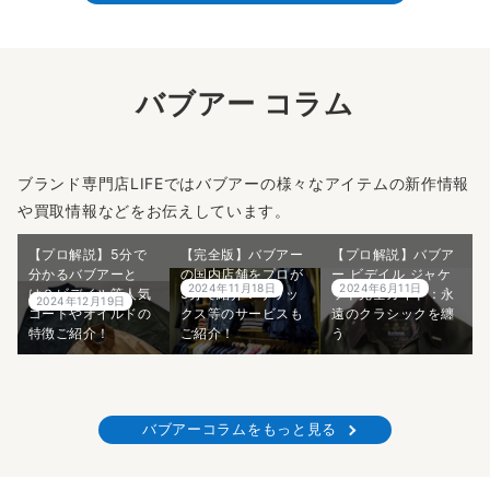
バブアー コラム
ブランド専門店LIFEではバブアーの様々なアイテムの新作情報
や買取情報などをお伝えしています。
【プロ解説】5分で
【完全版】バブアー
【プロ解説】バブア
分かるバブアーと
の国内店舗をプロが
ー ビデイル ジャケ
2024年11月18日
2024年6月11日
は？ビデイル等人気
5分で紹介！リワッ
ット完全ガイド：永
2024年12月19日
コートやオイルドの
クス等のサービスも
遠のクラシックを纏
特徴ご紹介！
ご紹介！
う
バブアーコラムをもっと見る