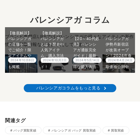
バレンシアガ コラム
【徹底解説】
【徹底解説】
ブランド専門店LIFEではバレンシアガの様々なアイテムの新作
バレンシアガ
バレンシアガ
【20～40代必
バレンシアガ
情報や買取情報などをお伝えしています。
の店舗を一覧
とは？歴史や
見】バレンシ
伊勢丹新宿店
でご紹介！限
人気アイテ
アガ通販完全
が改装オープ
定アイテムや
ム、購入方法
ガイド｜最新
ン！2024年春
2024年10月6日
2024年10月2日
2024年5月14日
2024年4月24日
イベント情報
まで徹底ガイ
アイテム＆お
夏アイテム買
も掲載
ド！
得な購入方法
取価格公開中
バレンシアガコラムをもっと見る
関連タグ
バッグ買取実績
バレンシアガ バッグ 買取実績
買取実績