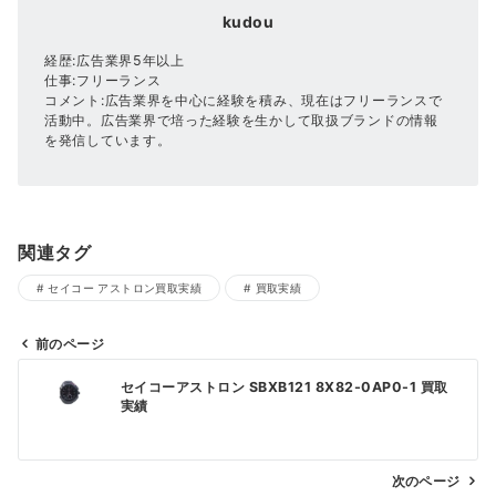
kudou
経歴:広告業界5年以上
仕事:フリーランス
コメント:広告業界を中心に経験を積み、現在はフリーランスで
活動中。広告業界で培った経験を生かして取扱ブランドの情報
を発信しています。
関連タグ
セイコー アストロン買取実績
買取実績
前のページ
投
セイコーアストロン SBXB121 8X82-0AP0-1 買取
稿
実績
ナ
ビ
次のページ