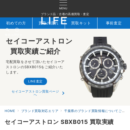
MENU
ブランド品・古着の高価買取・査定
初めての方
買取の流れ
買取キット
事前査定
検索
お問合せ
セイコーアストロン
買取実績ご紹介
宅配買取をさせて頂いたセイコーア
ストロンのSBXB015をご紹介いた
します。
LINE査定
セイコーアストロン買取ページ
へ
HOME
ブランド買取対応エリア
千葉県のブランド買取情報についてご紹介｜ブランド買取LIFE
セイコーアストロン SBXB015 買取実績