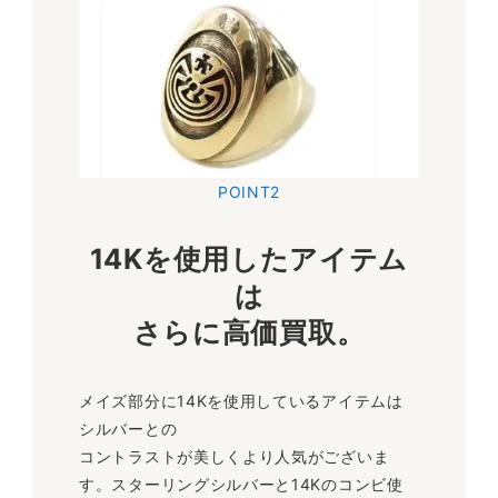
が故に、ジェイソンタカラらしいメイズが一際存在感を放つシ
ンプルながら魅力的溢れる人気リングです。
～12,000円買取
14K メイズ バングル
幅1.2cm～1.5cm等
POINT2
14Kのメイズがデザインされたシルバーバングルです。バング
14Kを使用したアイテム
ルにもしっかりと文様が彫り込まれており、デザイン性の高い
アイテムです。中古流通数が一際少ない希少なジェイソンタカ
は
ラのバングルは高価買取中です。
さらに高価買取。
～20,000円買取
メイズ部分に14Kを使用しているアイテムは
シルバーとの
コントラストが美しくより人気がございま
す。スターリングシルバーと14Kのコンビ使