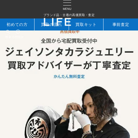
MENU
ブランド品・古着の高価買取・査定
初めての方
買取の流れ
買取キット
事前査定
検索
お問合せ