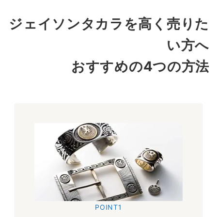
ジェイソンタカラを高く売りた
ペンダントトップ全体を14Kで製作したラグジュアリーなモデ
ルです。デザインにはジェイソンタカラを代表するメイズが採
い方へ
用されています。価値の高い素材とブランドを代表するモチー
フを併せ持つこちらのアイテムは、ジェイソンタカラでも最大
おすすめの4つの方法
限の高額買取が期待できます。
～90,000円買取
14K メイズ
シルバー ワイド バングル
ワイドなシルバーバングルに14Kのメイズがデザインされたワ
イドバングルです。14K以外のバングル自体にも人気のデザイ
ンが施されており、どこから見ても隙のない仕上がりとなって
います。中古市場でもなかなかお目にかかることのできない稀
少アイテムです。
POINT1