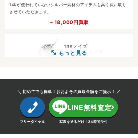
14Kが使われていないシルバー素材のアイテムも高く買い取り
させていただきます。
～18,000円買取
14Kメイズ
ペンダントトップ
シルバーのペンダントトップに、ジェイソンタカラらしいメイ
ズを14Kでデザインしたモデルです。高級感もあり、どんなコ
ーディネートにも合わせやすいです。市場になかなか出回るこ
とのないアイテムで、メイズのみのデザインに比べても希少性
＼ 初めてでも簡単！おおよその買取金額をご提示！ ／
が高く高相場となっております。
LINE無料査定
～35,000円買取
フリーダイヤル
写真を送るだけ！24時間受付
ALL 14Kメイズ
ペンダントトップ