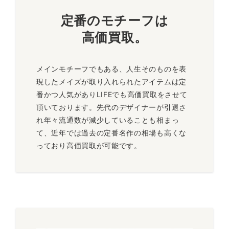
～80,000円買取
定番のモチーフは
高価買取。
K14 金 メイズ
バックル
メインモチーフでもある、人生そのものを表
人気のゴールドメイズがデザインされたバックルです。適度な
現したメイズが取り入れられたアイテムは定
サイズ感ですので、どんなコーディネートにも合わせやすいで
番かつ人気がありLIFEでも高価買取をさせて
す。ジェイソンタカラはアクセサリー類だけでなく、バックル
頂いております。先代のデザイナーが引退さ
も高く買い取りさせていただきます。
れ年々流通数が減少していることも相まっ
～40,000円買取
て、近年では過去の定番名作の相場も高くな
っており高価買取が可能です。
シルバーメイズ
リング
肉厚のシルバーリングにジェイソンタカラを代表するメイズを
デザインしたアイテムです。他に派手な装飾が施されていない