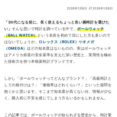
2026年1月8日
2026年1月8日
「30代になる前に、長く使えるちょっと良い腕時計を選びた
い」
そんな思いで時計を調べている中で、
ボールウォッチ
（BALL WATCH）
という名前を初めて目にした方も多いので
はないでしょうか。
ロレックス（ROLEX）
や
オメガ
（OMEGA）
ほどの知名度はないものの、実はボールウォッチ
はアメリカ鉄道の安全基準を支えた深い歴史と、実用性を極め
た技術力を持つ本格派時計ブランドです。
しかし「ボールウォッチってどんなブランド？」「高級時計と
しての格付けは？」「価格帯はどれくらい？」といった疑問を
抱くかと思います。そこまで知名度が高くない分、情報が少な
く、購入前に不安を感じてしまう方もいるかもしれません。
この記事では、ボールウォッチの知られざる歴史から、時計業