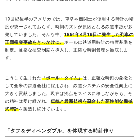
19世紀後半のアメリカでは、車掌や機関士が使用する時計の精
度が統一されておらず、時刻のズレが原因となる鉄道事故が多
発していました。そんな中、
1891年4月19日に発生した列車の
正面衝突事故をきっかけに、
ボールは鉄道用時計の精度基準を
制定。厳格な検査制度を導入し、正確な時刻管理を徹底しま
す。
こうして生まれた
「ボール・タイム」
は、正確な時刻の象徴と
して全米の鉄道会社に採用され、鉄道システムの安全性向上に
大きく貢献しました。現在は拠点をスイスに移しながらも、そ
の精神は受け継がれ、
伝統と最新技術を融合した高性能な機械
式時計
を製造し続けています。
「タフ＆ディペンダブル」を体現する時計作り