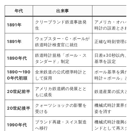
年代
出来事
クリーブランド鉄道事故発
アメリカ・オハイ
1891年
生
時計の誤差とされ
ウェブスター・C・ボールが
1891年
正確な時刻管理の
鉄道時計検査官に就任
鉄道時計規格「ボール・ス
日差±30秒以内
1890年代
タンダード」制定
基準を設定
1890〜190
全米鉄道の公式標準時計と
ボール基準を満た
0年代初頭
して採用
時計＝ボール」と
アメリカ鉄道網の発展とと
20世紀前半
鉄道産業の拡大と
もに成長
クォーツショックの影響を
機械式時計業界全
20世紀後半
受ける
姿を消す
ブランド再建・スイス製造
機械式時計復興の
1990年代
へ移行
ンドとして再スタ