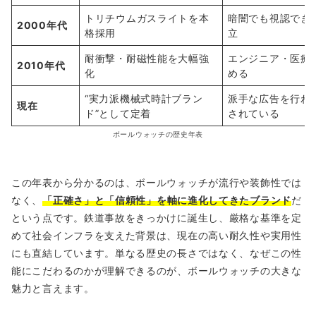
トリチウムガスライトを本
暗闇でも視認でき
2000年代
格採用
立
耐衝撃・耐磁性能を大幅強
エンジニア・医療
2010年代
化
める
“実力派機械式時計ブラン
派手な広告を行わ
現在
ド”として定着
されている
ボールウォッチの歴史年表
この年表から分かるのは、ボールウォッチが流行や装飾性では
なく、
「正確さ」と「信頼性」を軸に進化してきたブランド
だ
という点です。鉄道事故をきっかけに誕生し、厳格な基準を定
めて社会インフラを支えた背景は、現在の高い耐久性や実用性
にも直結しています。単なる歴史の長さではなく、なぜこの性
能にこだわるのかが理解できるのが、ボールウォッチの大きな
魅力と言えます。