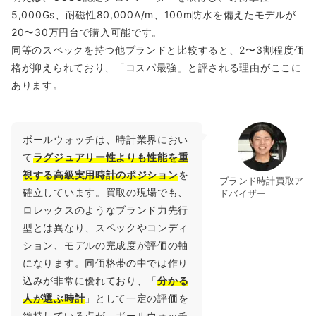
5,000Gs、耐磁性80,000A/m、100m防水を備えたモデルが
20〜30万円台で購入可能です。
同等のスペックを持つ他ブランドと比較すると、2〜3割程度価
格が抑えられており、「コスパ最強」と評される理由がここに
あります。
ボールウォッチは、時計業界におい
て
ラグジュアリー性よりも性能を重
視する高級実用時計のポジション
を
ブランド時計買取ア
確立しています。買取の現場でも、
ドバイザー
ロレックスのようなブランド力先行
型とは異なり、スペックやコンディ
ション、モデルの完成度が評価の軸
になります。同価格帯の中では作り
込みが非常に優れており、「
分かる
人が選ぶ時計
」として一定の評価を
維持している点が、ボールウォッチ