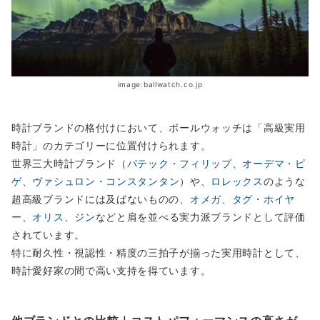
image:ballwatch.co.jp
時計ブランドの格付けにおいて、ボールウォッチは「高級実用
時計」のカテゴリーに位置付けられます。
世界三大時計ブランド（
パテック・フィリップ
、
オーデマ・ピ
ゲ
、
ヴァシュロン・コンスタンタン
）や、
ロレックス
のような
超高級ブランドには及ばないものの、
オメガ
、
タグ・ホイヤ
ー
、
オリス
、
ジン
などと肩を並べる実力派ブランドとして評価
されています。
特に耐久性・視認性・精度の三拍子が揃った実用時計として、
時計愛好家の間で高い支持を得ています。