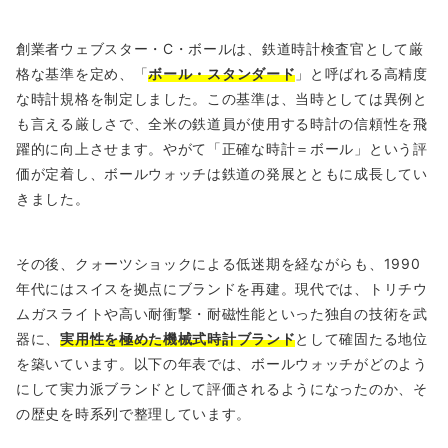
創業者ウェブスター・C・ボールは、鉄道時計検査官として厳
格な基準を定め、「
ボール・スタンダード
」と呼ばれる高精度
な時計規格を制定しました。この基準は、当時としては異例と
も言える厳しさで、全米の鉄道員が使用する時計の信頼性を飛
躍的に向上させます。やがて「正確な時計＝ボール」という評
価が定着し、ボールウォッチは鉄道の発展とともに成長してい
きました。
その後、クォーツショックによる低迷期を経ながらも、1990
年代にはスイスを拠点にブランドを再建。現代では、トリチウ
ムガスライトや高い耐衝撃・耐磁性能といった独自の技術を武
器に、
実用性を極めた機械式時計ブランド
として確固たる地位
を築いています。以下の年表では、ボールウォッチがどのよう
にして実力派ブランドとして評価されるようになったのか、そ
の歴史を時系列で整理しています。