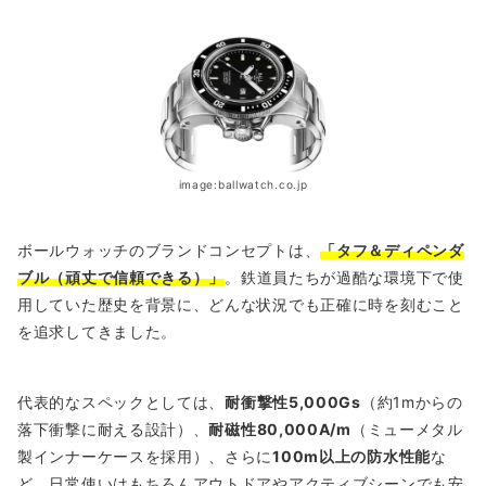
image:ballwatch.co.jp
ボールウォッチのブランドコンセプトは、
「タフ＆ディペンダ
ブル（頑丈で信頼できる）」
。鉄道員たちが過酷な環境下で使
用していた歴史を背景に、どんな状況でも正確に時を刻むこと
を追求してきました。
代表的なスペックとしては、
耐衝撃性5,000Gs
（約1mからの
落下衝撃に耐える設計）、
耐磁性80,000A/m
（ミューメタル
製インナーケースを採用）、さらに
100m以上の防水性能
な
ど、日常使いはもちろんアウトドアやアクティブシーンでも安