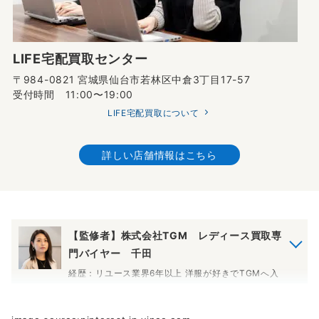
LIFE宅配買取センター
〒984-0821 宮城県仙台市若林区中倉3丁目17-57
受付時間 11:00〜19:00
LIFE宅配買取について
詳しい店舗情報はこちら
【監修者】株式会社TGM レディース買取専
門バイヤー 千田
経歴：リユース業界6年以上 洋服が好きでTGMへ入
社。EC担当でしたが服の知識がつき査定も行ってお
ります。レディースブランドは流行りものだけでは
なく過去の流行のモデルなども買取価格がつくもの