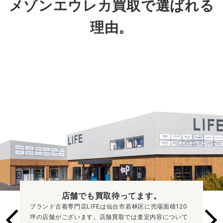
メゾンエウレカ買取で選ばれる
理由。
でも買取
待ってます。
全国の皆
LIFEは仙台市若林区に売場面積120
弊社へお品物を送
ます。店舗買取では査定内容について
ットをご利用いた