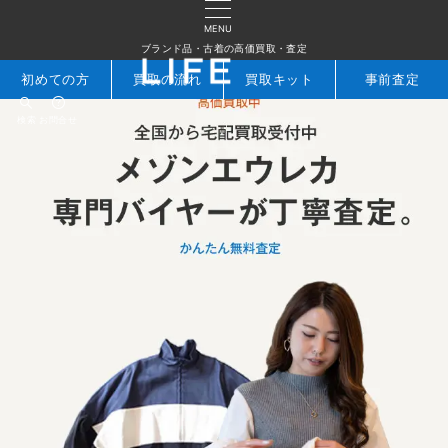
MENU
ブランド品・古着の高価買取・査定
初めての方
買取の流れ
買取キット
事前査定
検索
お問合せ