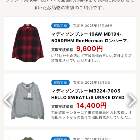
頂いたお品物の実績のご紹介です。
買取実績
買取日 2025年12月26日
マディソンブルー 19AW MB194-
5050RHM RonHerman ロンハーマン
別注 長袖 ウール チェック ネル シャツ
9,600円
買取実績価格
LIFE仙台中倉店にて宮城県仙台市のお客様より店
頭買取させていただきました。
買取実績
買取日 2025年11月3日
マディソンブルー MB224-7005
HELLO SWEAT L/S URAKE DYED
14,400円
買取実績価格
宅配買取センターにて東京都練馬区のお客様より
宅配キットからの受付で宅配買取させていただき
ました。
買取実績
買取日 2025年11月3日