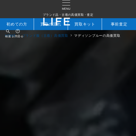
MENU
ブランド品・古着の高価買取・査定
初めての方
買取の流れ
買取キット
事前査定
HOME
ブランド服（古着）高価買取
マディソンブルーの高価買取
検索
お問合せ