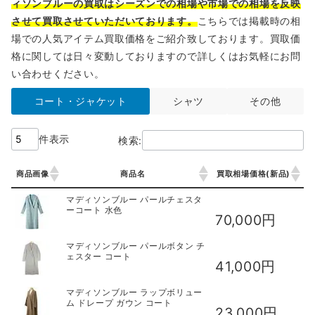
ィソンブルーの買取はシーズンでの相場や市場での相場を反映
させて買取させていただいております。
こちらでは掲載時の相
場での人気アイテム買取価格をご紹介致しております。買取価
格に関しては日々変動しておりますので詳しくはお気軽にお問
い合わせください。
コート・ジャケット
シャツ
その他
件表示
検索:
商品画像
商品名
買取相場価格(新品)
商品画像
商品名
買取相場価格(新品)
マディソンブルー パールチェスタ
ーコート 水色
70,000円
マディソンブルー パールボタン チ
ェスター コート
41,000円
マディソンブルー ラップボリュー
ム ドレープ ガウン コート
23,000円