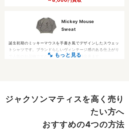
Mickey Mouse
Sweat
誕生初期のミッキーマウスを手書き風でデザインしたスウェッ
トシャツです。ブランドらしいヴィンテージ感のある仕上がり
で人気のお品物ですので、高額買取が期待出来ます。
～8,000円買取
MUSEUM OF ART
Sweat
ジャクソンマティスを高く売り
パリの美術館のお土産という設定で製作されたスウェットシャ
たい方へ
ツです。肉厚の裏毛モデルで、保温性も抜群で着回ししやすい
おすすめの4つの方法
アイテムですので、高額で買取しております。