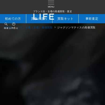
MENU
ブランド品・古着の高価買取・査定
初めての方
買取の流れ
買取キット
事前査定
HOME
ブランド服（古着）高価買取
ジャクソンマティスの高価買取
検索
お問合せ