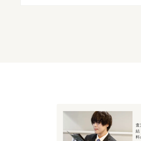
査
結
料