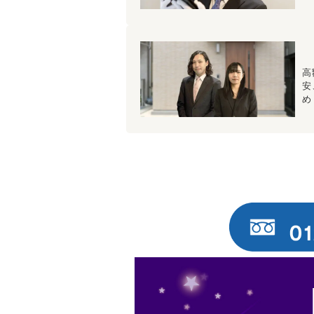
高
安
め