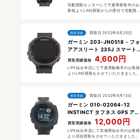
宅配買取センターにて千葉県香取市のお
客様よりLINE買取からの受付で宅配買
させていただきました。
買取日 2022年9月20日
買取実績
ガーミン 203-JN0518 - フ
アアスリート 235J スマート
ウォッチ 腕時計
4,600円
買取実績価格
LIFE仙台本店にて千葉県船橋市のお客様
よりLINE買取をさせていただきました
買取日 2022年9月13日
買取実績
ガーミン 010-02064-12
INSTINCT タフネス GPS アウ
トドア ウォッチ スマート ウ
12,000円
買取実績価格
ッチ
LIFE仙台本店にて宮城県仙台市のお客様
より店頭買取をさせていただきました。