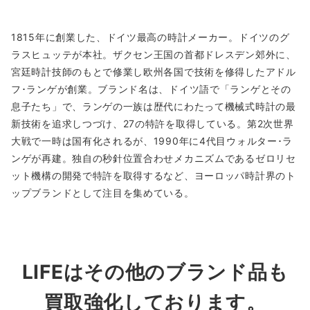
1815年に創業した、ドイツ最高の時計メーカー。ドイツのグ
ラスヒュッテが本社。ザクセン王国の首都ドレスデン郊外に、
宮廷時計技師のもとで修業し欧州各国で技術を修得したアドル
フ･ランゲが創業。ブランド名は、ドイツ語で「ランゲとその
息子たち」で、ランゲの一族は歴代にわたって機械式時計の最
新技術を追求しつづけ、27の特許を取得している。第2次世界
大戦で一時は国有化されるが、1990年に4代目ウォルター･ラ
ンゲが再建。独自の秒針位置合わせメカニズムであるゼロリセ
ット機構の開発で特許を取得するなど、ヨーロッパ時計界のト
ップブランドとして注目を集めている。
LIFEはその他のブランド品も
買取強化しております。