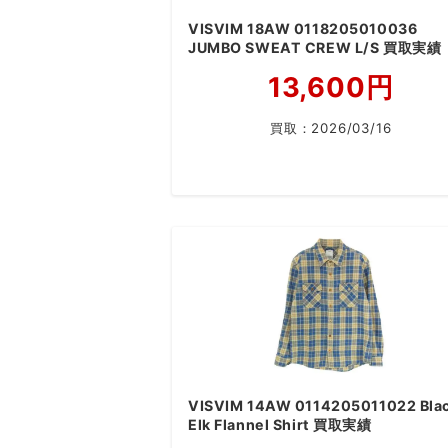
VISVIM 18AW 0118205010036
JUMBO SWEAT CREW L/S 買取実績
13,600円
買取：
2026/03/16
VISVIM 14AW 0114205011022 Bla
Elk Flannel Shirt 買取実績