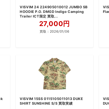
VISVIM 24 224905010012 JUMBO SB
VIS
HOODIE P.O. DMGD Indigo Camping
Fl
Trailer ICT限定 買取...
27,000円
買取：
2026/01/06
ck
VISVIM 15SS 0115105011013 DUKE
VI
SHIRT SUNSHINE S/S 買取実績
DU