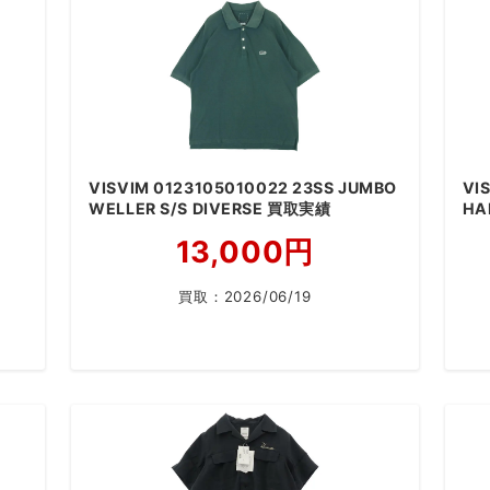
VISVIM 0123105010022 23SS JUMBO
VI
WELLER S/S DIVERSE 買取実績
HA
13,000円
買取：
2026/06/19