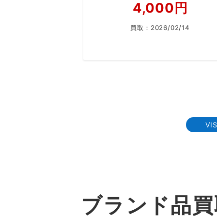
4,000円
買取：
2026/02/14
投
稿
の
VI
ペ
ー
ジ
送
ブランド品買
り