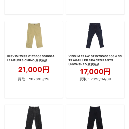
VISVIM 25SS 0125105008004
VISVIM 19AW 0119205005034 SS
LEAGUERS CHINO 買取実績
TRAVAILLER BRACES PANTS
UNWASHED 買取実績
21,000円
17,000円
買取：
2026/03/28
買取：
2026/04/09