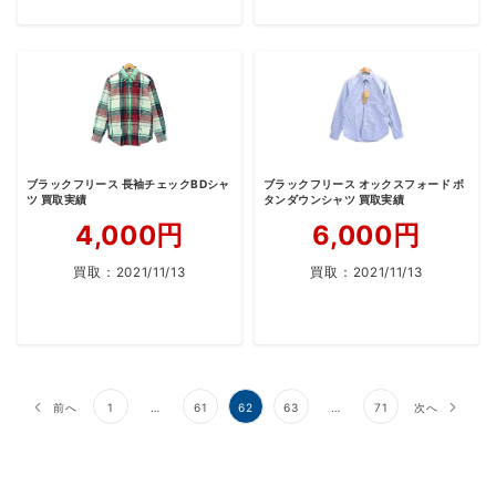
ブラックフリース 長袖チェックBDシャ
ブラックフリース オックスフォード ボ
ツ 買取実績
タンダウンシャツ 買取実績
4,000円
6,000円
買取：
2021/11/13
買取：
2021/11/13
投
前へ
1
…
61
62
63
…
71
次へ
稿
の
ペ